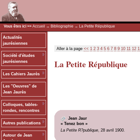
Vous êtes ici >>
Accueil
→
Bibliographie
→ La Petite République
Actualités
jaurésiennes
Aller à la page
<<
1
2
3
4
5
6
7
8
9
10
11
12
1
Société d'études
La Petite République
jaurésiennes
Les Cahiers Jaurès
Les "Oeuvres" de
Jean Jaurès
Colloques, tables-
rondes, rencontres
Jean Jaur
Autres publications
« Tenez bon »
La Petite R?publique
, 28 avril 1900.
Autour de Jean