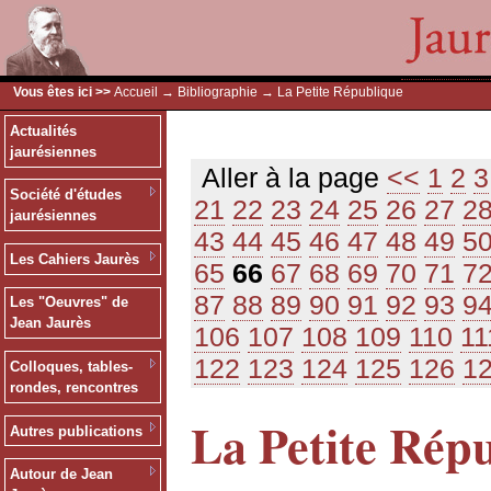
Vous êtes ici >>
Accueil
→
Bibliographie
→ La Petite République
Actualités
jaurésiennes
Aller à la page
<<
1
2
3
Société d'études
21
22
23
24
25
26
27
2
jaurésiennes
43
44
45
46
47
48
49
5
Les Cahiers Jaurès
65
66
67
68
69
70
71
7
87
88
89
90
91
92
93
9
Les "Oeuvres" de
Jean Jaurès
106
107
108
109
110
11
122
123
124
125
126
1
Colloques, tables-
rondes, rencontres
La Petite Rép
Autres publications
Autour de Jean