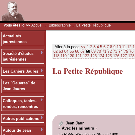
Vous êtes ici >>
Accueil
→
Bibliographie
→ La Petite République
Actualités
jaurésiennes
Aller à la page
<<
1
2
3
4
5
6
7
8
9
10
11
12
1
62
63
64
65
66
67
68
69
70
71
72
73
74
75
76
Société d'études
118
119
120
121
122
123
124
125
126
127
128
jaurésiennes
La Petite République
Les Cahiers Jaurès
Les "Oeuvres" de
Jean Jaurès
Colloques, tables-
rondes, rencontres
Autres publications
Jean Jaur
« Avec les mineurs »
Autour de Jean
La Petite R?publique
, 28 juin 1900.