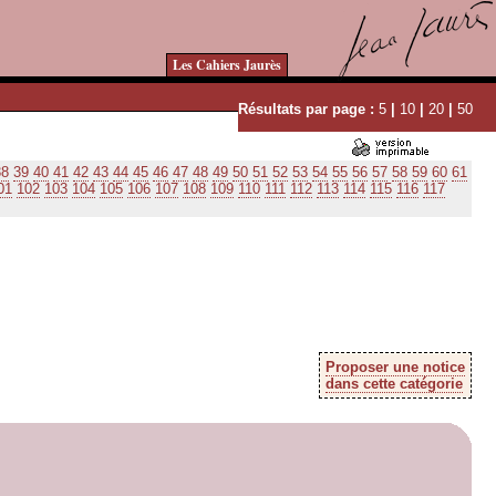
Les Cahiers Jaurès
Résultats par page :
5
|
10
|
20
|
50
38
39
40
41
42
43
44
45
46
47
48
49
50
51
52
53
54
55
56
57
58
59
60
61
01
102
103
104
105
106
107
108
109
110
111
112
113
114
115
116
117
Proposer une notice
dans cette catégorie