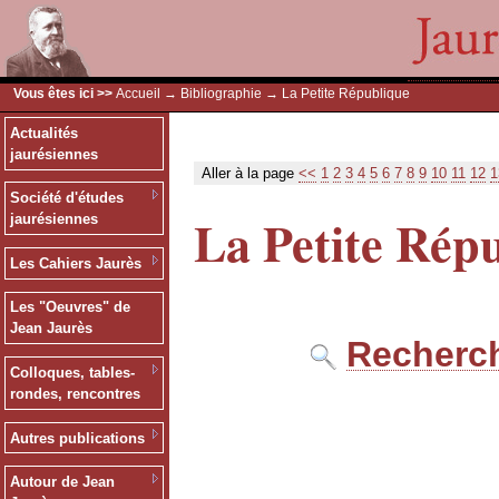
Vous êtes ici >>
Accueil
→
Bibliographie
→ La Petite République
Actualités
jaurésiennes
Aller à la page
<<
1
2
3
4
5
6
7
8
9
10
11
12
1
Société d'études
La Petite Rép
jaurésiennes
Les Cahiers Jaurès
Les "Oeuvres" de
Jean Jaurès
Recherch
Colloques, tables-
rondes, rencontres
Autres publications
Autour de Jean