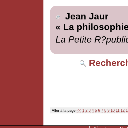
Jean Jaur
« La philosophie
La Petite R?publi
Recherch
Aller à la page
<<
1
2
3
4
5
6
7
8
9
10
11
12
1