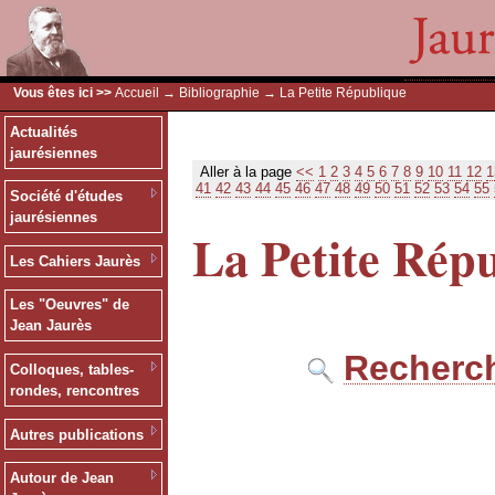
Vous êtes ici >>
Accueil
→
Bibliographie
→ La Petite République
Actualités
jaurésiennes
Aller à la page
<<
1
2
3
4
5
6
7
8
9
10
11
12
1
41
42
43
44
45
46
47
48
49
50
51
52
53
54
55
Société d'études
jaurésiennes
La Petite Rép
Les Cahiers Jaurès
Les "Oeuvres" de
Jean Jaurès
Recherch
Colloques, tables-
rondes, rencontres
Autres publications
Autour de Jean