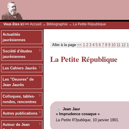
Vous êtes ici >>
Accueil
→
Bibliographie
→ La Petite République
Actualités
jaurésiennes
Aller à la page
<<
1
2
3
4
5
6
7
8
9
10
11
12
1
Société d'études
La Petite République
jaurésiennes
Les Cahiers Jaurès
Les "Oeuvres" de
Jean Jaurès
Colloques, tables-
rondes, rencontres
Jean Jaur
Autres publications
« Imprudence cosaque »
La Petite R?publique
, 10 janvier 1901.
Autour de Jean