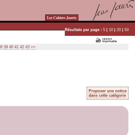
Les Cahiers Jaurès
Résultats par page :
5
|
10
|
20
|
50
38
39
40
41
42
43
>>
Proposer une notice
dans cette catégorie