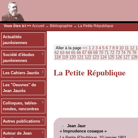
Vous êtes ici >>
Accueil
→
Bibliographie
→ La Petite République
Actualités
jaurésiennes
Aller à la page
<<
1
2
3
4
5
6
7
8
9
10
11
12
1
62
63
64
65
66
67
68
69
70
71
72
73
74
75
76
Société d'études
118
119
120
121
122
123
124
125
126
127
128
jaurésiennes
La Petite République
Les Cahiers Jaurès
Les "Oeuvres" de
Jean Jaurès
Colloques, tables-
rondes, rencontres
Autres publications
Jean Jaur
« Imprudence cosaque »
Autour de Jean
La Petite R?publique
, 10 janvier 1901.