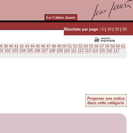
Les Cahiers Jaurès
Résultats par page :
5
|
10
|
20
|
50
38
39
40
41
42
43
44
45
46
47
48
49
50
51
52
53
54
55
56
57
58
59
60
61
01
102
103
104
105
106
107
108
109
110
111
112
113
114
115
116
117
Proposer une notice
dans cette catégorie