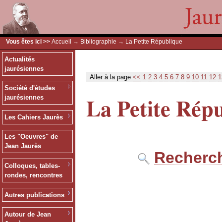
Vous êtes ici >>
Accueil
→
Bibliographie
→ La Petite République
Actualités
jaurésiennes
Aller à la page
<<
1
2
3
4
5
6
7
8
9
10
11
12
1
Société d'études
La Petite Rép
jaurésiennes
Les Cahiers Jaurès
Les "Oeuvres" de
Jean Jaurès
Recherch
Colloques, tables-
rondes, rencontres
Autres publications
Autour de Jean