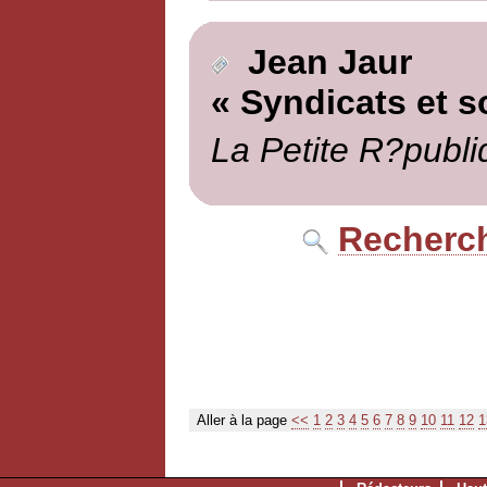
Jean Jaur
« Syndicats et s
La Petite R?publi
Recherch
Aller à la page
<<
1
2
3
4
5
6
7
8
9
10
11
12
1