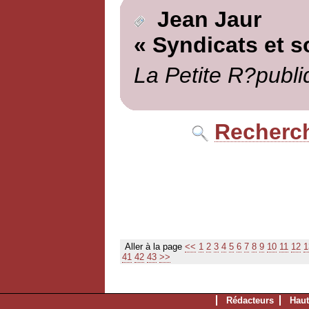
Jean Jaur
« Syndicats et s
La Petite R?publi
Recherch
Aller à la page
<<
1
2
3
4
5
6
7
8
9
10
11
12
1
41
42
43
>>
Rédacteurs
Haut