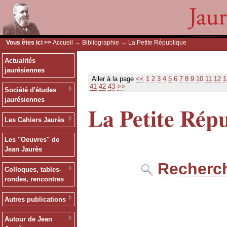
Vous êtes ici >>
Accueil
→
Bibliographie
→ La Petite République
Actualités
jaurésiennes
Aller à la page
<<
1
2
3
4
5
6
7
8
9
10
11
12
1
41
42
43
>>
Société d'études
jaurésiennes
La Petite Rép
Les Cahiers Jaurès
Les "Oeuvres" de
Jean Jaurès
Recherch
Colloques, tables-
rondes, rencontres
Autres publications
Autour de Jean