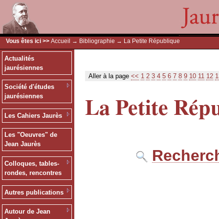
Vous êtes ici >>
Accueil
→
Bibliographie
→ La Petite République
Actualités
jaurésiennes
Aller à la page
<<
1
2
3
4
5
6
7
8
9
10
11
12
1
Société d'études
La Petite Rép
jaurésiennes
Les Cahiers Jaurès
Les "Oeuvres" de
Jean Jaurès
Recherch
Colloques, tables-
rondes, rencontres
Autres publications
Autour de Jean