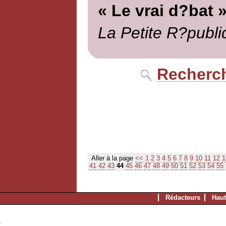
« Le vrai d?bat 
La Petite R?publi
Recherch
Aller à la page
<<
1
2
3
4
5
6
7
8
9
10
11
12
1
41
42
43
44
45
46
47
48
49
50
51
52
53
54
55
Rédacteurs
Haut