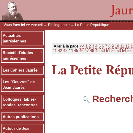
Vous êtes ici >>
Accueil
→
Bibliographie
→ La Petite République
Actualités
jaurésiennes
Aller à la page
<<
1
2
3
4
5
6
7
8
9
10
11
12
1
41
42
43
44
45
46
47
48
49
50
51
52
53
54
55
Société d'études
jaurésiennes
La Petite Rép
Les Cahiers Jaurès
Les "Oeuvres" de
Jean Jaurès
Recherch
Colloques, tables-
rondes, rencontres
Autres publications
Autour de Jean