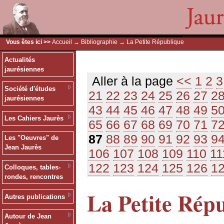
Vous êtes ici >>
Accueil
→
Bibliographie
→ La Petite République
Actualités
jaurésiennes
Aller à la page
<<
1
2
3
Société d'études
21
22
23
24
25
26
27
2
jaurésiennes
43
44
45
46
47
48
49
5
Les Cahiers Jaurès
65
66
67
68
69
70
71
7
87
88
89
90
91
92
93
9
Les "Oeuvres" de
Jean Jaurès
106
107
108
109
110
11
122
123
124
125
126
1
Colloques, tables-
rondes, rencontres
La Petite Rép
Autres publications
Autour de Jean