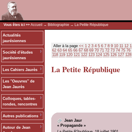
Vous êtes ici >>
Accueil
→
Bibliographie
→ La Petite République
Actualités
jaurésiennes
Aller à la page
<<
1
2
3
4
5
6
7
8
9
10
11
12
1
62
63
64
65
66
67
68
69
70
71
72
73
74
75
76
Société d'études
118
119
120
121
122
123
124
125
126
127
128
jaurésiennes
La Petite République
Les Cahiers Jaurès
Les "Oeuvres" de
Jean Jaurès
Colloques, tables-
rondes, rencontres
Autres publications
Jean Jaur
« Propagande »
Autour de Jean
La Petite R?publique
, 18 juillet 1901.