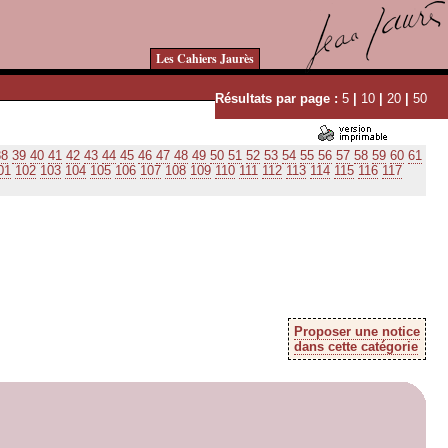
Les Cahiers Jaurès
Résultats par page :
5
|
10
|
20
|
50
38
39
40
41
42
43
44
45
46
47
48
49
50
51
52
53
54
55
56
57
58
59
60
61
01
102
103
104
105
106
107
108
109
110
111
112
113
114
115
116
117
Proposer une notice
dans cette catégorie