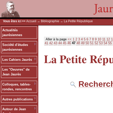
Vous êtes ici >>
Accueil
→
Bibliographie
→ La Petite République
Actualités
jaurésiennes
Aller à la page
<<
1
2
3
4
5
6
7
8
9
10
11
12
1
41
42
43
44
45
46
47
48
49
50
51
52
53
54
55
Société d'études
jaurésiennes
La Petite Rép
Les Cahiers Jaurès
Les "Oeuvres" de
Jean Jaurès
Recherch
Colloques, tables-
rondes, rencontres
Autres publications
Autour de Jean