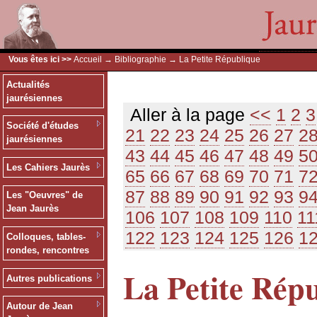
Vous êtes ici >>
Accueil
→
Bibliographie
→ La Petite République
Actualités
jaurésiennes
Aller à la page
<<
1
2
3
Société d'études
21
22
23
24
25
26
27
2
jaurésiennes
43
44
45
46
47
48
49
5
Les Cahiers Jaurès
65
66
67
68
69
70
71
7
87
88
89
90
91
92
93
9
Les "Oeuvres" de
Jean Jaurès
106
107
108
109
110
11
122
123
124
125
126
1
Colloques, tables-
rondes, rencontres
La Petite Rép
Autres publications
Autour de Jean