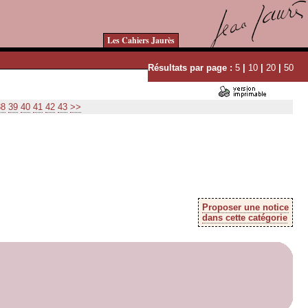
Les Cahiers Jaurès
Résultats par page :
5
|
10
|
20
|
50
38
39
40
41
42
43
>>
Proposer une notice
dans cette catégorie