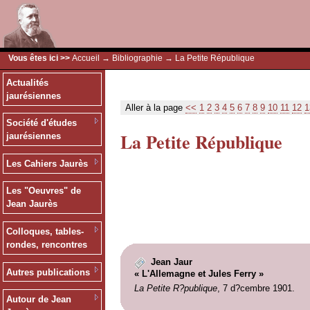
Vous êtes ici >>
Accueil
→
Bibliographie
→ La Petite République
Actualités
jaurésiennes
Aller à la page
<<
1
2
3
4
5
6
7
8
9
10
11
12
1
Société d'études
La Petite République
jaurésiennes
Les Cahiers Jaurès
Les "Oeuvres" de
Jean Jaurès
Colloques, tables-
rondes, rencontres
Jean Jaur
Autres publications
« L'Allemagne et Jules Ferry »
La Petite R?publique
, 7 d?cembre 1901.
Autour de Jean