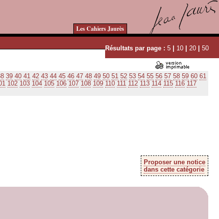
Les Cahiers Jaurès
Résultats par page :
5
|
10
|
20
|
50
38
39
40
41
42
43
44
45
46
47
48
49
50
51
52
53
54
55
56
57
58
59
60
61
01
102
103
104
105
106
107
108
109
110
111
112
113
114
115
116
117
Proposer une notice
dans cette catégorie