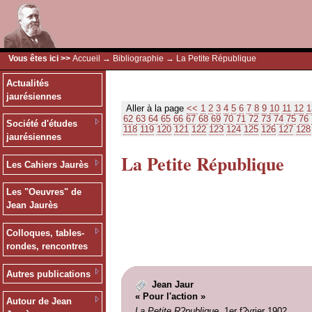
Vous êtes ici >>
Accueil
→
Bibliographie
→ La Petite République
Actualités
jaurésiennes
Aller à la page
<<
1
2
3
4
5
6
7
8
9
10
11
12
1
62
63
64
65
66
67
68
69
70
71
72
73
74
75
76
Société d'études
118
119
120
121
122
123
124
125
126
127
128
jaurésiennes
La Petite République
Les Cahiers Jaurès
Les "Oeuvres" de
Jean Jaurès
Colloques, tables-
rondes, rencontres
Autres publications
Jean Jaur
« Pour l'action »
Autour de Jean
La Petite R?publique
, 1er f?vrier 1902.