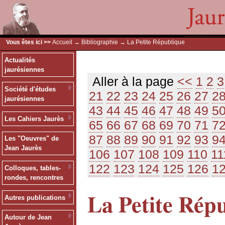
Vous êtes ici >>
Accueil
→
Bibliographie
→ La Petite République
Actualités
jaurésiennes
Aller à la page
<<
1
2
3
Société d'études
21
22
23
24
25
26
27
2
jaurésiennes
43
44
45
46
47
48
49
5
Les Cahiers Jaurès
65
66
67
68
69
70
71
7
87
88
89
90
91
92
93
9
Les "Oeuvres" de
Jean Jaurès
106
107
108
109
110
11
122
123
124
125
126
1
Colloques, tables-
rondes, rencontres
La Petite Rép
Autres publications
Autour de Jean