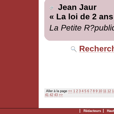
Jean Jaur
« La loi de 2 ans
La Petite R?publi
Recherch
Aller à la page
<<
1
2
3
4
5
6
7
8
9
10
11
12
1
41
42
43
>>
Rédacteurs
Haut