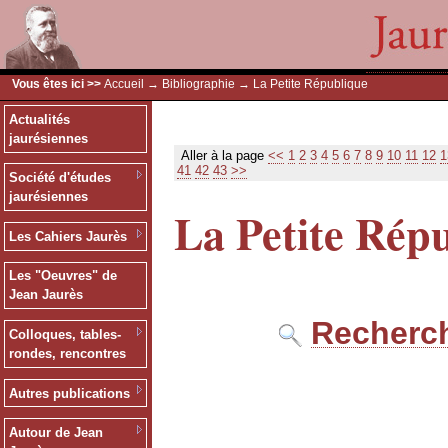
Vous êtes ici >>
Accueil
→
Bibliographie
→ La Petite République
Actualités
jaurésiennes
Aller à la page
<<
1
2
3
4
5
6
7
8
9
10
11
12
1
41
42
43
>>
Société d'études
jaurésiennes
La Petite Rép
Les Cahiers Jaurès
Les "Oeuvres" de
Jean Jaurès
Recherch
Colloques, tables-
rondes, rencontres
Autres publications
Autour de Jean