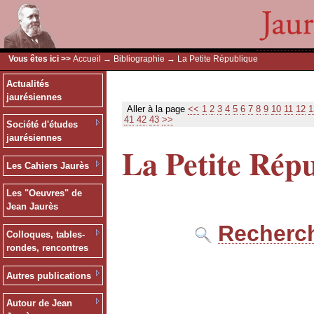
Vous êtes ici >>
Accueil
→
Bibliographie
→ La Petite République
Actualités
jaurésiennes
Aller à la page
<<
1
2
3
4
5
6
7
8
9
10
11
12
1
41
42
43
>>
Société d'études
jaurésiennes
La Petite Rép
Les Cahiers Jaurès
Les "Oeuvres" de
Jean Jaurès
Recherch
Colloques, tables-
rondes, rencontres
Autres publications
Autour de Jean