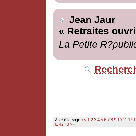
Jean Jaur
« Retraites ouvr
La Petite R?publi
Recherch
Aller à la page
<<
1
2
3
4
5
6
7
8
9
10
11
12
1
41
42
43
>>