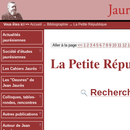
Vous êtes ici >>
Accueil
→
Bibliographie
→ La Petite République
Actualités
jaurésiennes
Aller à la page
<<
1
2
3
4
5
6
7
8
9
10
11
12
1
Société d'études
La Petite Rép
jaurésiennes
Les Cahiers Jaurès
Les "Oeuvres" de
Jean Jaurès
Recherch
Colloques, tables-
rondes, rencontres
Autres publications
Autour de Jean