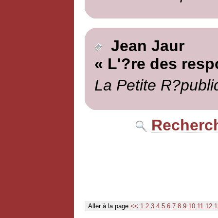
Jean Jaur
« L'?re des resp
La Petite R?publi
Recherch
Aller à la page
<<
1
2
3
4
5
6
7
8
9
10
11
12
1