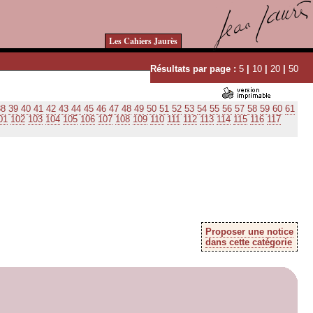
Les Cahiers Jaurès
Résultats par page :
5
|
10
|
20
|
50
38
39
40
41
42
43
44
45
46
47
48
49
50
51
52
53
54
55
56
57
58
59
60
61
01
102
103
104
105
106
107
108
109
110
111
112
113
114
115
116
117
Proposer une notice
dans cette catégorie