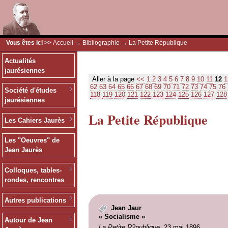
Vous êtes ici >>
Accueil
→
Bibliographie
→ La Petite République
Actualités
jaurésiennes
Aller à la page
<<
1
2
3
4
5
6
7
8
9
10
11
12
1
62
63
64
65
66
67
68
69
70
71
72
73
74
75
76
Société d'études
118
119
120
121
122
123
124
125
126
127
128
jaurésiennes
La Petite République
Les Cahiers Jaurès
Les "Oeuvres" de
Jean Jaurès
Colloques, tables-
rondes, rencontres
Autres publications
Jean Jaur
« Socialisme »
Autour de Jean
La Petite R?publique
, 23 mai 1896.