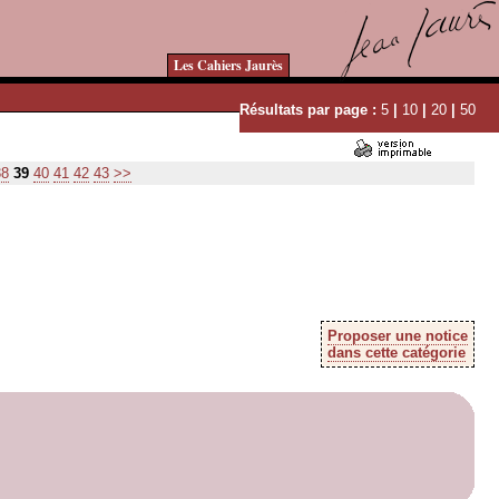
Les Cahiers Jaurès
Résultats par page :
5
|
10
|
20
|
50
38
39
40
41
42
43
>>
Proposer une notice
dans cette catégorie