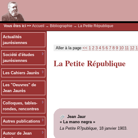
Vous êtes ici >>
Accueil
→
Bibliographie
→ La Petite République
Actualités
jaurésiennes
Aller à la page
<<
1
2
3
4
5
6
7
8
9
10
11
12
1
Société d'études
La Petite République
jaurésiennes
Les Cahiers Jaurès
Les "Oeuvres" de
Jean Jaurès
Colloques, tables-
rondes, rencontres
Jean Jaur
Autres publications
« La mano negra »
La Petite R?publique
, 18 janvier 1903.
Autour de Jean