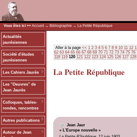
Vous êtes ici >>
Accueil
→
Bibliographie
→ La Petite République
Actualités
jaurésiennes
Aller à la page
<<
1
2
3
4
5
6
7
8
9
10
11
12
1
62
63
64
65
66
67
68
69
70
71
72
73
74
75
76
Société d'études
118
119
120
121
122
123
124
125
126
127
128
jaurésiennes
La Petite République
Les Cahiers Jaurès
Les "Oeuvres" de
Jean Jaurès
Colloques, tables-
rondes, rencontres
Autres publications
Jean Jaur
« L'Europe nouvelle »
Autour de Jean
La Petite R?publique
, 12 juin 1903.