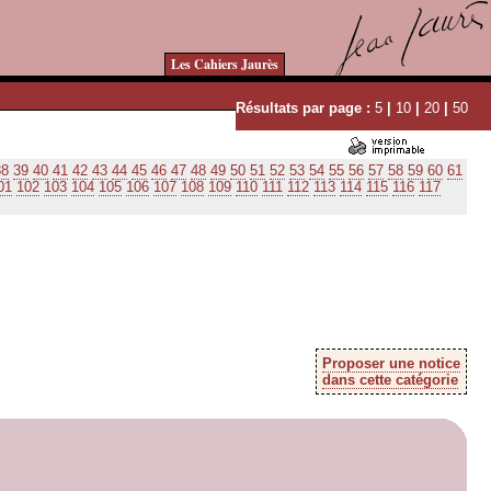
Les Cahiers Jaurès
Résultats par page :
5
|
10
|
20
|
50
38
39
40
41
42
43
44
45
46
47
48
49
50
51
52
53
54
55
56
57
58
59
60
61
01
102
103
104
105
106
107
108
109
110
111
112
113
114
115
116
117
Proposer une notice
dans cette catégorie