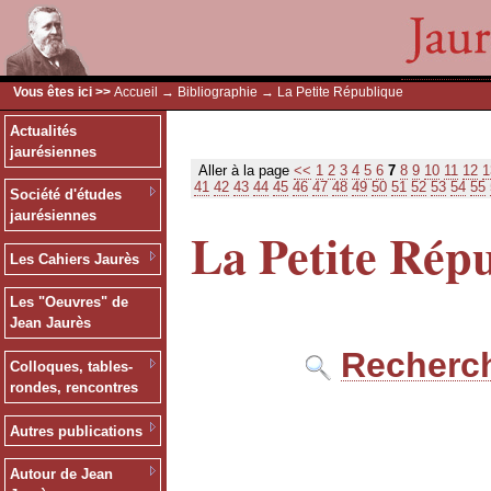
Vous êtes ici >>
Accueil
→
Bibliographie
→ La Petite République
Actualités
jaurésiennes
Aller à la page
<<
1
2
3
4
5
6
7
8
9
10
11
12
1
41
42
43
44
45
46
47
48
49
50
51
52
53
54
55
Société d'études
jaurésiennes
La Petite Rép
Les Cahiers Jaurès
Les "Oeuvres" de
Jean Jaurès
Recherch
Colloques, tables-
rondes, rencontres
Autres publications
Autour de Jean