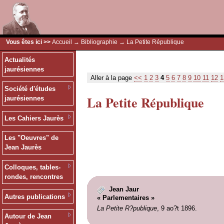
Vous êtes ici >>
Accueil
→
Bibliographie
→ La Petite République
Actualités
jaurésiennes
Aller à la page
<<
1
2
3
4
5
6
7
8
9
10
11
12
1
Société d'études
La Petite République
jaurésiennes
Les Cahiers Jaurès
Les "Oeuvres" de
Jean Jaurès
Colloques, tables-
rondes, rencontres
Jean Jaur
Autres publications
« Parlementaires »
La Petite R?publique
, 9 ao?t 1896.
Autour de Jean