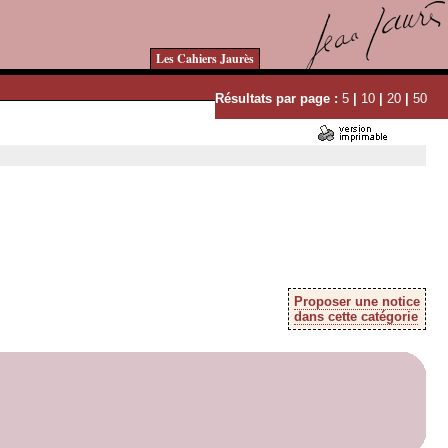
Les Cahiers Jaurès
Résultats par page :
5
|
10
|
20
|
50
Proposer une notice
dans cette catégorie