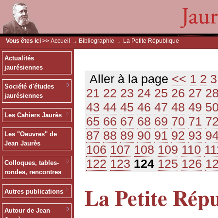
Vous êtes ici >>
Accueil
→
Bibliographie
→ La Petite République
Actualités
jaurésiennes
Aller à la page
<<
1
2
3
Société d'études
21
22
23
24
25
26
27
2
jaurésiennes
43
44
45
46
47
48
49
5
Les Cahiers Jaurès
65
66
67
68
69
70
71
7
87
88
89
90
91
92
93
9
Les "Oeuvres" de
Jean Jaurès
106
107
108
109
110
11
122
123
124
125
126
1
Colloques, tables-
rondes, rencontres
La Petite Rép
Autres publications
Autour de Jean