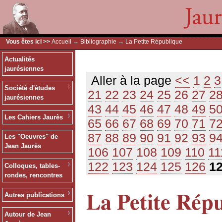
Vous êtes ici >>
Accueil
→
Bibliographie
→ La Petite République
Actualités
jaurésiennes
Aller à la page
<<
1
2
3
Société d'études
21
22
23
24
25
26
27
2
jaurésiennes
43
44
45
46
47
48
49
5
Les Cahiers Jaurès
65
66
67
68
69
70
71
7
87
88
89
90
91
92
93
9
Les "Oeuvres" de
Jean Jaurès
106
107
108
109
110
11
122
123
124
125
126
1
Colloques, tables-
rondes, rencontres
La Petite Rép
Autres publications
Autour de Jean