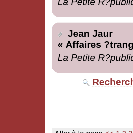
La Petite R?publi
Jean Jaur
« Affaires ?tran
La Petite R?publi
Recherch