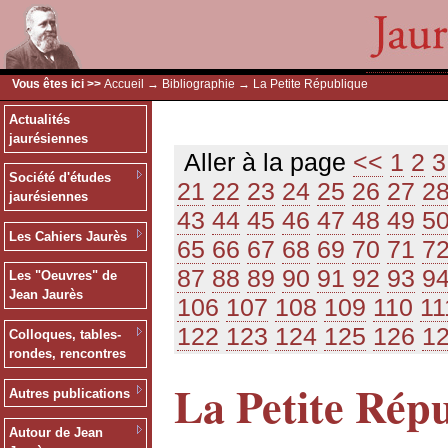
Vous êtes ici >>
Accueil
→
Bibliographie
→ La Petite République
Actualités
jaurésiennes
Aller à la page
<<
1
2
3
Société d'études
21
22
23
24
25
26
27
2
jaurésiennes
43
44
45
46
47
48
49
5
Les Cahiers Jaurès
65
66
67
68
69
70
71
7
87
88
89
90
91
92
93
9
Les "Oeuvres" de
Jean Jaurès
106
107
108
109
110
11
122
123
124
125
126
1
Colloques, tables-
rondes, rencontres
La Petite Rép
Autres publications
Autour de Jean