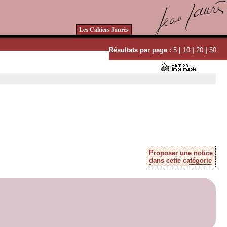
Les Cahiers Jaurès
Résultats par page :
5
|
10
|
20
|
50
Proposer une notice
dans cette catégorie