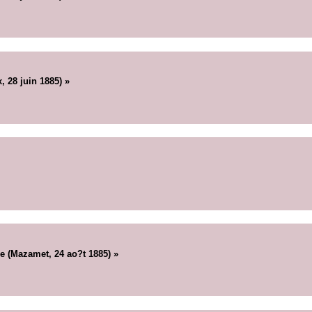
, 28 juin 1885) »
 (Mazamet, 24 ao?t 1885) »