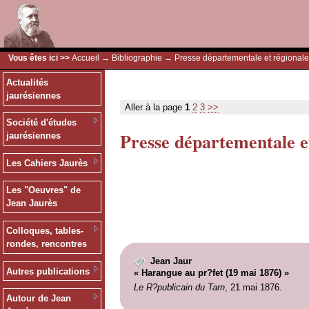
Vous êtes ici >>
Accueil
→
Bibliographie
→ Presse départementale et régionale
Actualités
jaurésiennes
Aller à la page
1
2
3
>>
Société d'études
Presse départementale e
jaurésiennes
Les Cahiers Jaurès
Les "Oeuvres" de
Jean Jaurès
Colloques, tables-
rondes, rencontres
Jean Jaur
Autres publications
« Harangue au pr?fet (19 mai 1876) »
Le R?publicain du Tarn
, 21 mai 1876.
Autour de Jean