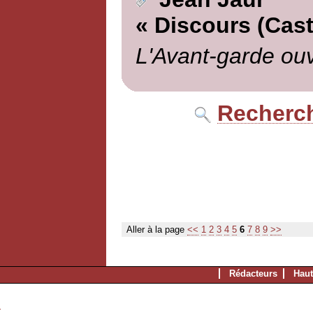
« Discours (Castr
L'Avant-garde ouv
Recherch
Aller à la page
<<
1
2
3
4
5
6
7
8
9
>>
Rédacteurs
Haut