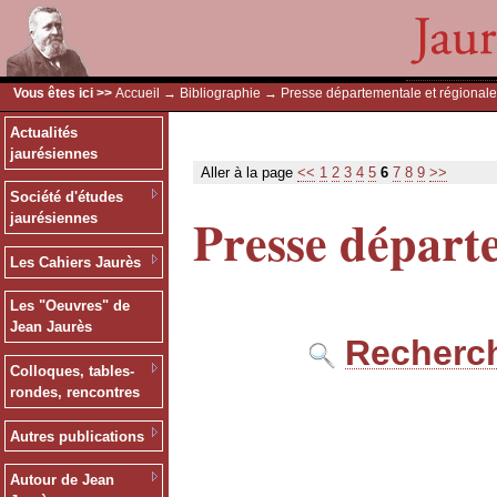
Vous êtes ici >>
Accueil
→
Bibliographie
→ Presse départementale et régionale
Actualités
jaurésiennes
Aller à la page
<<
1
2
3
4
5
6
7
8
9
>>
Société d'études
Presse départe
jaurésiennes
Les Cahiers Jaurès
Les "Oeuvres" de
Jean Jaurès
Recherch
Colloques, tables-
rondes, rencontres
Autres publications
Autour de Jean