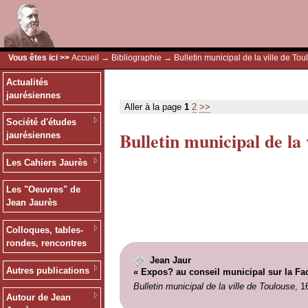
Vous êtes ici >>
Accueil
→
Bibliographie
→ Bulletin municipal de la ville de Tou
Actualités
jaurésiennes
Aller à la page
1
2
>>
Société d'études
Bulletin municipal de la 
jaurésiennes
Les Cahiers Jaurès
Les "Oeuvres" de
Jean Jaurès
Colloques, tables-
rondes, rencontres
Jean Jaur
Autres publications
« Expos? au conseil municipal sur la Fa
Bulletin municipal de la ville de Toulouse
, 1
Autour de Jean