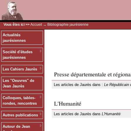
Vous êtes ici >>
Accueil
→ Bibliographie jaurésienne
Actualités
jaurésiennes
Société d'études
jaurésiennes
Les Cahiers Jaurès
Presse départementale et régiona
Les "Oeuvres" de
Les articles de Jaurès dans :
Le Républicain 
Jean Jaurès
Colloques, tables-
L'Humanité
rondes, rencontres
Les articles de Jaurès dans
L'Humanité
Autres publications
Autour de Jean