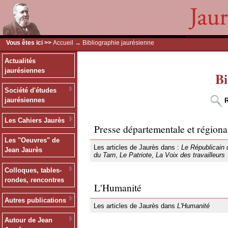
Vous êtes ici >>
Accueil
→ Bibliographie jaurésienne
Actualités
jaurésiennes
Bi
Société d'études
jaurésiennes
R
Les Cahiers Jaurès
Presse départementale et régiona
Les "Oeuvres" de
Les articles de Jaurès dans :
Le Républicain 
Jean Jaurès
du Tarn
,
Le Patriote
,
La Voix des travailleurs
Colloques, tables-
rondes, rencontres
L'Humanité
Autres publications
Les articles de Jaurès dans
L'Humanité
Autour de Jean