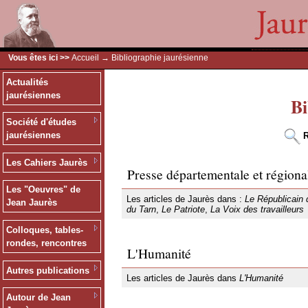
Vous êtes ici >>
Accueil
→ Bibliographie jaurésienne
Actualités
jaurésiennes
Bi
Société d'études
jaurésiennes
R
Les Cahiers Jaurès
Presse départementale et régiona
Les "Oeuvres" de
Les articles de Jaurès dans :
Le Républicain 
Jean Jaurès
du Tarn
,
Le Patriote
,
La Voix des travailleurs
Colloques, tables-
rondes, rencontres
L'Humanité
Autres publications
Les articles de Jaurès dans
L'Humanité
Autour de Jean