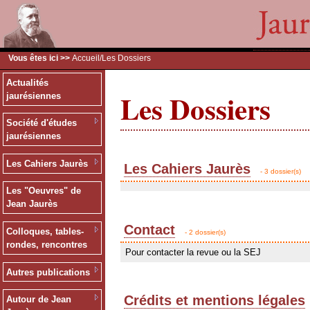
Vous êtes ici >>
Accueil
/Les Dossiers
Actualités
Les Dossiers
jaurésiennes
Société d'études
jaurésiennes
Les Cahiers Jaurès
Les Cahiers Jaurès
- 3 dossier(s)
Les "Oeuvres" de
Jean Jaurès
Contact
Colloques, tables-
- 2 dossier(s)
rondes, rencontres
Pour contacter la revue ou la SEJ
Autres publications
Crédits et mentions légales
Autour de Jean