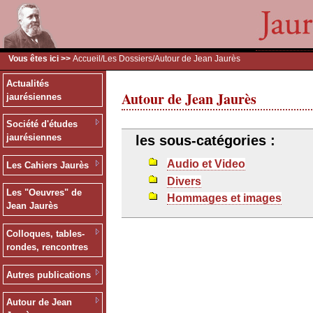
Vous êtes ici >>
Accueil
/
Les Dossiers
/Autour de Jean Jaurès
Actualités
Autour de Jean Jaurès
jaurésiennes
Société d'études
jaurésiennes
les sous-catégories :
Audio et Video
Les Cahiers Jaurès
Divers
Les "Oeuvres" de
Hommages et images
Jean Jaurès
Colloques, tables-
rondes, rencontres
Autres publications
Autour de Jean