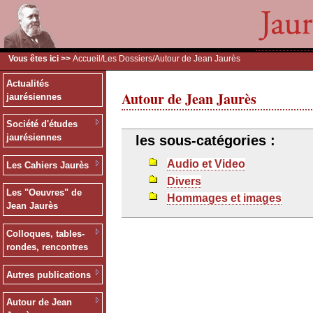
Vous êtes ici >>
Accueil
/
Les Dossiers
/Autour de Jean Jaurès
Actualités
Autour de Jean Jaurès
jaurésiennes
Société d'études
jaurésiennes
les sous-catégories :
Audio et Video
Les Cahiers Jaurès
Divers
Les "Oeuvres" de
Hommages et images
Jean Jaurès
Colloques, tables-
rondes, rencontres
Autres publications
Autour de Jean