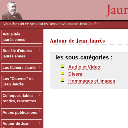
Vous êtes ici >>
Accueil
/
Les Dossiers
/Autour de Jean Jaurès
Actualités
Autour de Jean Jaurès
jaurésiennes
Société d'études
jaurésiennes
les sous-catégories :
Audio et Video
Les Cahiers Jaurès
Divers
Les "Oeuvres" de
Hommages et images
Jean Jaurès
Colloques, tables-
rondes, rencontres
Autres publications
Autour de Jean