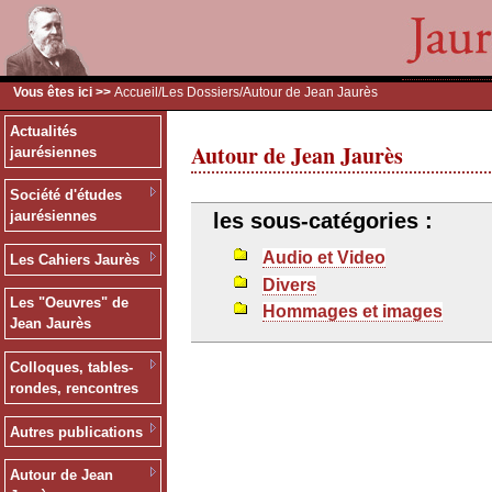
Vous êtes ici >>
Accueil
/
Les Dossiers
/Autour de Jean Jaurès
Actualités
Autour de Jean Jaurès
jaurésiennes
Société d'études
jaurésiennes
les sous-catégories :
Audio et Video
Les Cahiers Jaurès
Divers
Les "Oeuvres" de
Hommages et images
Jean Jaurès
Colloques, tables-
rondes, rencontres
Autres publications
Autour de Jean