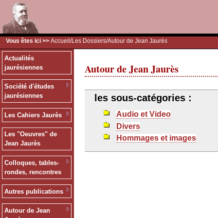
Vous êtes ici >>
Accueil
/
Les Dossiers
/Autour de Jean Jaurès
Actualités
Autour de Jean Jaurès
jaurésiennes
Société d'études
jaurésiennes
les sous-catégories :
Audio et Video
Les Cahiers Jaurès
Divers
Les "Oeuvres" de
Hommages et images
Jean Jaurès
Colloques, tables-
rondes, rencontres
Autres publications
Autour de Jean