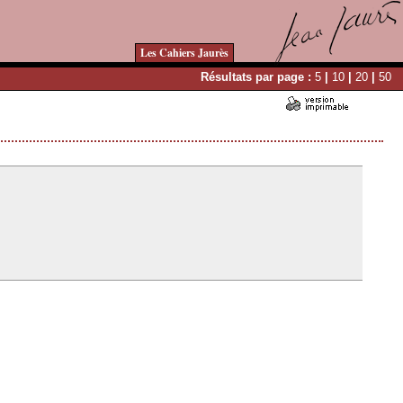
Les Cahiers Jaurès
Résultats par page :
5
|
10
|
20
|
50