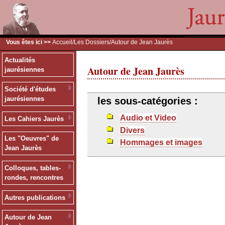
Vous êtes ici >>
Accueil
/
Les Dossiers
/Autour de Jean Jaurès
Actualités
Autour de Jean Jaurès
jaurésiennes
Société d'études
jaurésiennes
les sous-catégories :
Audio et Video
Les Cahiers Jaurès
Divers
Les "Oeuvres" de
Hommages et images
Jean Jaurès
Colloques, tables-
rondes, rencontres
Autres publications
Autour de Jean