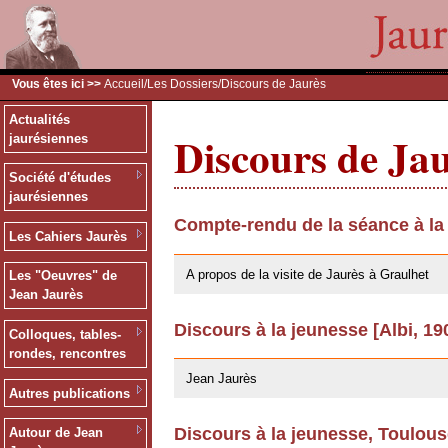
Vous êtes ici >>
Accueil
/
Les Dossiers
/Discours de Jaurès
Actualités
Discours de Ja
jaurésiennes
Société d'études
jaurésiennes
Compte-rendu de la séance à la
Les Cahiers Jaurès
09/02/2011
A propos de la visite de Jaurès à Graulhet
Les "Oeuvres" de
Jean Jaurès
Discours à la jeunesse [Albi, 19
Colloques, tables-
03/06/2008
rondes, rencontres
Jean Jaurès
Autres publications
Discours à la jeunesse, Toulou
Autour de Jean