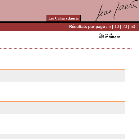
Les Cahiers Jaurès
Résultats par page :
5
|
10
|
20
|
50