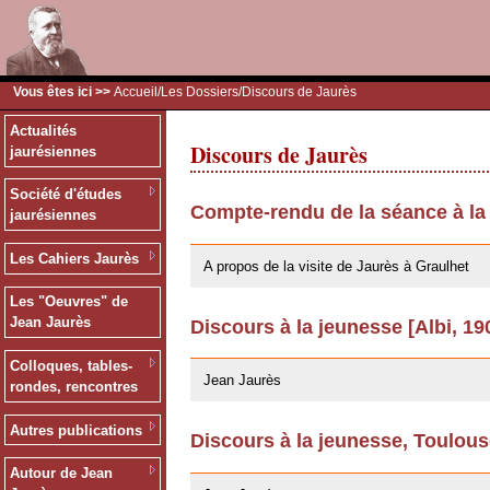
Vous êtes ici >>
Accueil
/
Les Dossiers
/Discours de Jaurès
Actualités
Discours de Jaurès
jaurésiennes
Société d'études
Compte-rendu de la séance à la
jaurésiennes
09/02/2011
Les Cahiers Jaurès
A propos de la visite de Jaurès à Graulhet
Les "Oeuvres" de
Jean Jaurès
Discours à la jeunesse [Albi, 19
03/06/2008
Colloques, tables-
Jean Jaurès
rondes, rencontres
Autres publications
Discours à la jeunesse, Toulou
20/02/2008
Autour de Jean