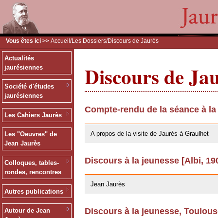
Vous êtes ici >>
Accueil
/
Les Dossiers
/Discours de Jaurès
Actualités
Discours de Ja
jaurésiennes
Société d'études
jaurésiennes
Compte-rendu de la séance à la
Les Cahiers Jaurès
09/02/2011
A propos de la visite de Jaurès à Graulhet
Les "Oeuvres" de
Jean Jaurès
Discours à la jeunesse [Albi, 19
Colloques, tables-
03/06/2008
rondes, rencontres
Jean Jaurès
Autres publications
Discours à la jeunesse, Toulou
Autour de Jean