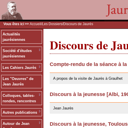
Vous êtes ici >>
Accueil
/
Les Dossiers
/Discours de Jaurès
Actualités
Discours de Ja
jaurésiennes
Société d'études
jaurésiennes
Compte-rendu de la séance à la
Les Cahiers Jaurès
09/02/2011
A propos de la visite de Jaurès à Graulhet
Les "Oeuvres" de
Jean Jaurès
Discours à la jeunesse [Albi, 19
Colloques, tables-
03/06/2008
rondes, rencontres
Jean Jaurès
Autres publications
Discours à la jeunesse, Toulou
Autour de Jean