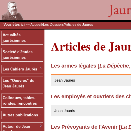
Vous êtes ici >>
Accueil
/
Les Dossiers
/Articles de Jaurès
Actualités
Articles de Jau
jaurésiennes
Société d'études
jaurésiennes
Les armes légales [
La Dépêche
Les Cahiers Jaurès
24/03/2009
Jean Jaurès
Les "Oeuvres" de
Jean Jaurès
Les employés et ouvriers des ch
Colloques, tables-
24/03/2009
rondes, rencontres
Jean Jaurès
Autres publications
Les Prévoyants de l'Avenir [
La 
Autour de Jean