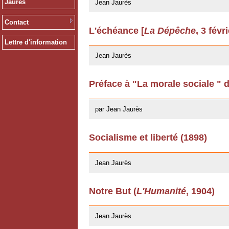
Jaurès
Jean Jaurès
Contact
L'échéance [
La Dépêche
, 3 févr
12/03/2009
Lettre d'information
Jean Jaurès
Préface à "La morale sociale " 
22/04/2008
par Jean Jaurès
Socialisme et liberté (1898)
20/02/2008
Jean Jaurès
Notre But (
L'Humanité
, 1904)
11/07/2007
Jean Jaurès