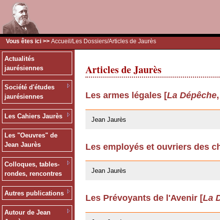
Vous êtes ici >>
Accueil
/
Les Dossiers
/Articles de Jaurès
Actualités
Articles de Jaurès
jaurésiennes
Société d'études
Les armes légales [
La Dépêche
jaurésiennes
24/03/2009
Les Cahiers Jaurès
Jean Jaurès
Les "Oeuvres" de
Jean Jaurès
Les employés et ouvriers des ch
24/03/2009
Colloques, tables-
Jean Jaurès
rondes, rencontres
Autres publications
Les Prévoyants de l'Avenir [
La 
12/03/2009
Autour de Jean