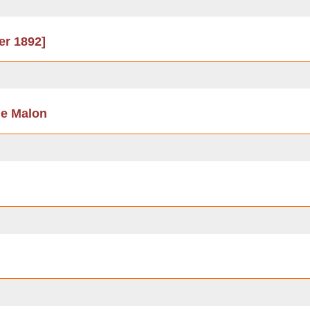
ier 1892]
de Malon