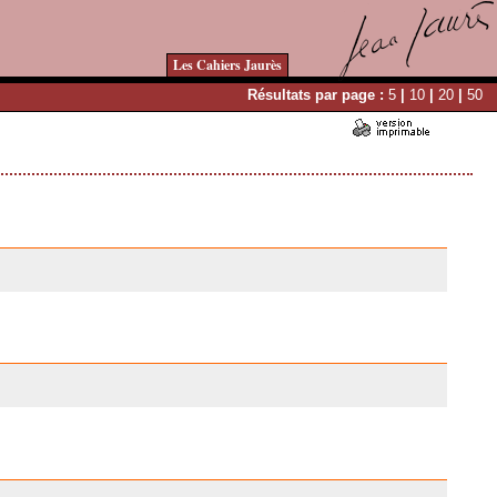
Les Cahiers Jaurès
Résultats par page :
5
|
10
|
20
|
50