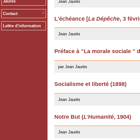
Jaurès
Jean Jaurès
Contact
L'échéance [
La Dépêche
, 3 févr
12/03/2009
Lettre d'information
Jean Jaurès
Préface à "La morale sociale " 
22/04/2008
par Jean Jaurès
Socialisme et liberté (1898)
20/02/2008
Jean Jaurès
Notre But (
L'Humanité
, 1904)
11/07/2007
Jean Jaurès