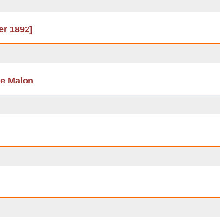
ier 1892]
de Malon