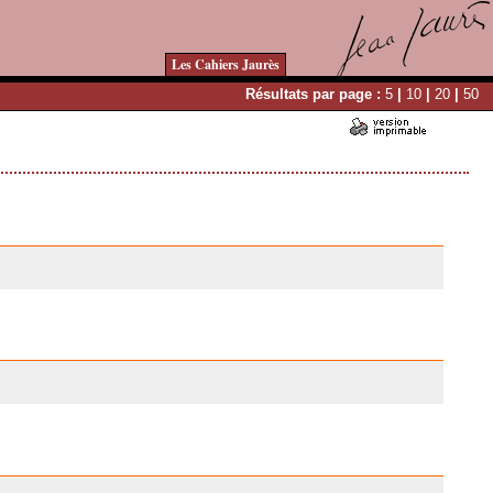
Les Cahiers Jaurès
Résultats par page :
5
|
10
|
20
|
50