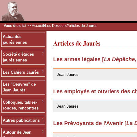
Vous êtes ici >>
Accueil
/
Les Dossiers
/Articles de Jaurès
Actualités
Articles de Jaurès
jaurésiennes
Société d'études
Les armes légales [
La Dépêche
jaurésiennes
24/03/2009
Les Cahiers Jaurès
Jean Jaurès
Les "Oeuvres" de
Jean Jaurès
Les employés et ouvriers des ch
24/03/2009
Colloques, tables-
Jean Jaurès
rondes, rencontres
Autres publications
Les Prévoyants de l'Avenir [
La 
12/03/2009
Autour de Jean