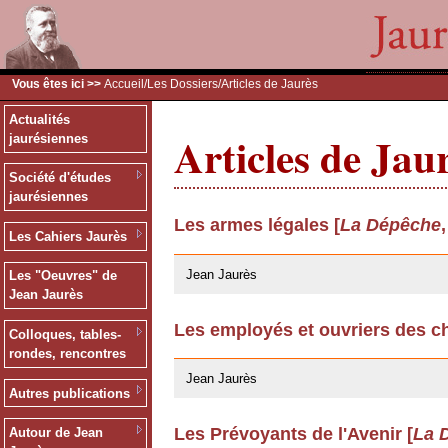
Vous êtes ici >>
Accueil
/
Les Dossiers
/Articles de Jaurès
Actualités
Articles de Jau
jaurésiennes
Société d'études
jaurésiennes
Les armes légales [
La Dépêche
Les Cahiers Jaurès
24/03/2009
Jean Jaurès
Les "Oeuvres" de
Jean Jaurès
Les employés et ouvriers des ch
Colloques, tables-
24/03/2009
rondes, rencontres
Jean Jaurès
Autres publications
Les Prévoyants de l'Avenir [
La 
Autour de Jean